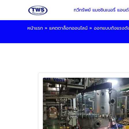
ทวีทรัพย์ แมชชินเนอรี่ แอนด์
หน้าแรก
»
แคตตาล็อกออนไลน์
»
ออกแบบถังแรงดั