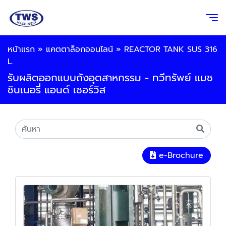
หน้าแรก
»
แคตตาล็อกออนไลน์
»
REACTOR TANK SUS 316
L.
รับผลิตออกแบบถังอุตสาหกรรม - ทวีทรัพย์ แมช
ชินเนอรี่ แอนด์ เซอร์วิส
e-Brochure