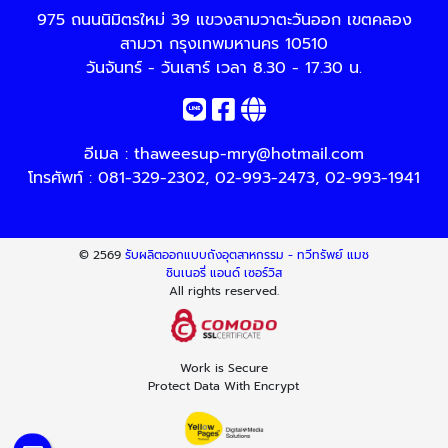
975 ถนนนิมิตรใหม่ 39 แขวงสามวาตะวันออก เขตคลอง
สามวา กรุงเทพมหานคร 10510
วันจันทร์ - วันเสาร์ เวลา 8.30 - 17.30 น.
อีเมล :
thaweesup-mry@hotmail.com
โทรศัพท์ :
081-329-2302
,
02-993-2473
,
02-993-1941
© 2569
รับผลิตออกแบบถังอุตสาหกรรม - ทวีทรัพย์ แมช
ชินเนอรี่ แอนด์ เซอร์วิส
All rights reserved.
Work is Secure
Protect Data With Encrypt