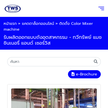
หน้าแรก
»
แคตตาล็อกออนไลน์
»
ติดตั้ง Color Mixer
machine
รับผลิตออกแบบถังอุตสาหกรรม - ทวีทรัพย์ แมช
ชินเนอรี่ แอนด์ เซอร์วิส
e-Brochure